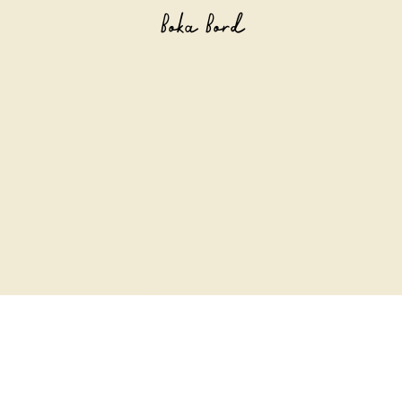
Boka Bord
Vår meny
Menyn på Tullholmen rör sig mellan rotisserie,
steakhouse och fransk krogtradition.